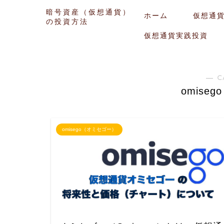
暗号資産（仮想通貨）
ホーム
仮想通
の投資方法
仮想通貨実践投資
― C
omise
omisego（オミセゴー）