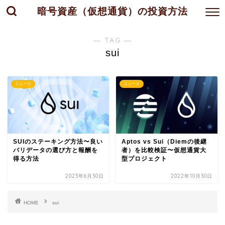
暗号資産（仮想通貨）の投資方法
― TAG ―
sui
ニュース
ニュース
SUIのステーキング方法〜良い
Aptos vs Sui（Diemの後継
バリデータの選び方と報酬を
者）を比較検証〜仮想通貨大
得る方法
型プロジェクト
2023年6月30日
2022年10月30日
HOME
sui