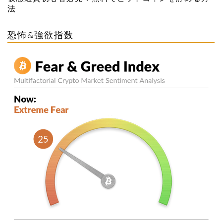
法
恐怖&強欲指数