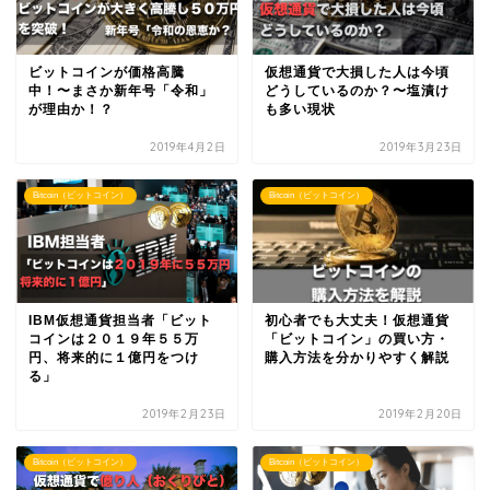
ビットコインが価格高騰
仮想通貨で大損した人は今頃
中！〜まさか新年号「令和」
どうしているのか？〜塩漬け
が理由か！？
も多い現状
2019年4月2日
2019年3月23日
Bitcoin（ビットコイン）
Bitcoin（ビットコイン）
IBM仮想通貨担当者「ビット
初心者でも大丈夫！仮想通貨
コインは２０１９年５５万
「ビットコイン」の買い方・
円、将来的に１億円をつけ
購入方法を分かりやすく解説
る」
2019年2月23日
2019年2月20日
Bitcoin（ビットコイン）
Bitcoin（ビットコイン）