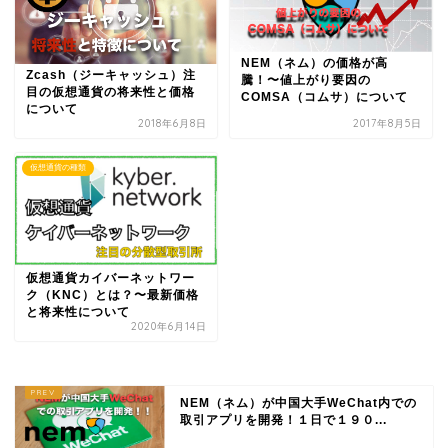
NEM（ネム）の価格が高
Zcash（ジーキャッシュ）注
騰！〜値上がり要因の
目の仮想通貨の将来性と価格
COMSA（コムサ）について
について
2018年6月8日
2017年8月5日
仮想通貨の種類
仮想通貨カイバーネットワー
ク（KNC）とは？〜最新価格
と将来性について
2020年6月14日
NEM（ネム）が中国大手WeChat内での
取引アプリを開発！１日で１９０...