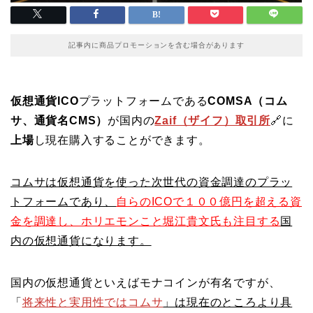
記事内に商品プロモーションを含む場合があります
仮想通貨ICO
プラットフォームである
COMSA（コム
サ、通貨名CMS）
が国内の
Zaif（ザイフ）取引所
🔗に
上場
し現在購入することができます。
コムサは仮想通貨を使った次世代の資金調達のプラッ
トフォームであり、
自らのICOで１００億円を超える資
金を調達し、ホリエモンこと堀江貴文氏も注目する
国
内の仮想通貨になります。
国内の仮想通貨といえばモナコインが有名ですが、
「
将来性と実用性ではコムサ
」は現在のところより具