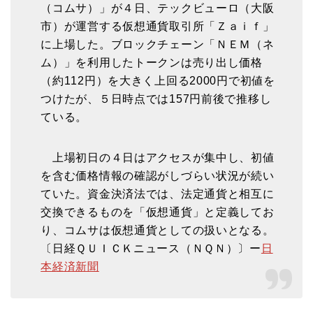
（コムサ）」が４日、テックビューロ（大阪
市）が運営する仮想通貨取引所「Ｚａｉｆ」
に上場した。ブロックチェーン「ＮＥＭ（ネ
ム）」を利用したトークンは売り出し価格
（約112円）を大きく上回る2000円で初値を
つけたが、５日時点では157円前後で推移し
ている。
上場初日の４日はアクセスが集中し、初値
を含む価格情報の確認がしづらい状況が続い
ていた。資金決済法では、法定通貨と相互に
交換できるものを「仮想通貨」と定義してお
り、コムサは仮想通貨としての扱いとなる。
〔日経ＱＵＩＣＫニュース（ＮＱＮ）〕ー
日
本経済新聞