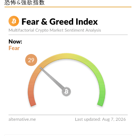
恐怖&強欲指数