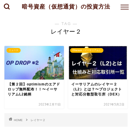
暗号資産（仮想通貨）の投資方法
― TAG ―
レイヤー２
ニュース
Ethereum（イーサリアム）
【第２回】optimismのエアド
イーサリアムのレイヤー２
ロップ無料配布！！〜イーサ
（L2）とは？〜プロジェクト
リアムL2銘柄
と対応分散型取引所（DEX）
2023年2月11日
2021年5月2日
HOME
レイヤー２