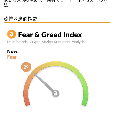
法
恐怖&強欲指数