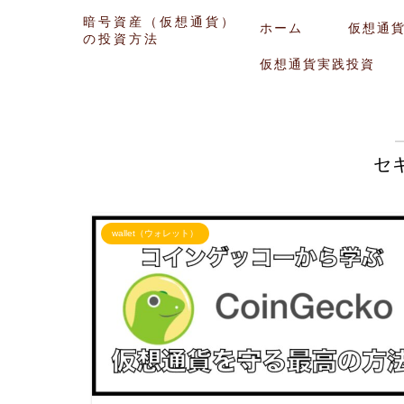
暗号資産（仮想通貨）
ホーム
仮想通
の投資方法
仮想通貨実践投資
セ
wallet（ウォレット）