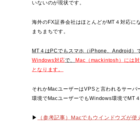
いないのが現状です。
海外のFX証券会社はほとんどがMT４対応に
まちまちです。
MT４はPCでもスマホ（iPhone、Andr
Windows対応
で、
Mac（mackintosh
となります。
それかMacユーザーはVPSと言われるサー
環境でMacユーザーでもWindows環境でM
▶
（参考記事）Macでもウインドウズが使