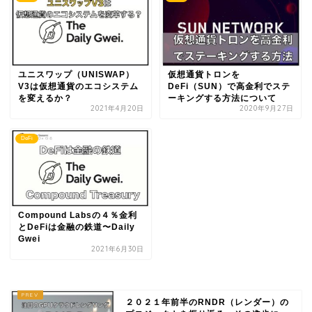
ユニスワップ（UNISWAP）
仮想通貨トロンを
V3は仮想通貨のエコシステム
DeFi（SUN）で高金利でステ
を変えるか？
ーキングする方法について
2021年4月20日
2020年9月27日
DeFi
Compound Labsの４％金利
とDeFiは金融の鉄道〜Daily
Gwei
2021年6月30日
２０２１年前半のRNDR（レンダー）の