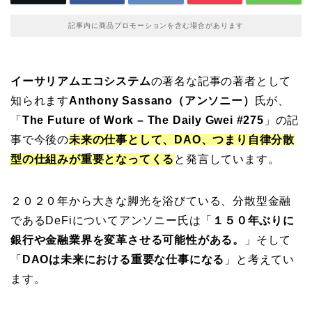
記事内に商品プロモーションを含む場合があります
イーサリアムエコシステム
の著名な記事の著者として
知られます
Anthony Sassano（アンソニー）
氏が、
「
The Future of Work – The Daily Gwei #275
」の記
事で今後の
未来の仕事として、DAO、つまり自律分散
型の仕組みが重要となってくる
と発言しています。
２０２０年から大きな脚光を浴びている、分散型金融
であるDeFiについてアンソニー氏は「
１５０年ぶりに
銀行や金融業界を変革させる可能性がある。
」そして
「
DAOは未来における重要な仕事になる
」と考えてい
ます。