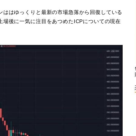
ンははゆっくりと最新の市場急落から回復している
上場後に一気に注目をあつめたICPについての現在
。