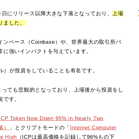
０日にリリース以降大きな下落となっており、
上場
りました。
ベース（Coinbase）や、世界最大の取引所バ
常に強いインパクトを与えています。
タル）が投資をしていることも有名です。
にとっても悲観的となっており、上場後から投資をし
況です。
s ICP Token Now Down 95% in Nearly Two
落）
」とクリプトモードの「
Internet Computer
me High
（ICPは最高価格を記録して96%もの下