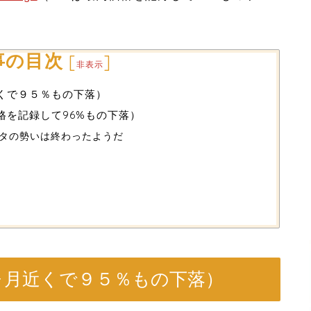
事の目次
[
]
非表示
近くで９５％もの下落）
格を記録して96%もの下落）
タの勢いは終わったようだ
ヶ月近くで９５％もの下落）