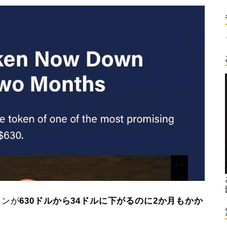
クンが
630ドルから34ドルに下がるのに2か月もかか