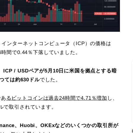
と、インターネットコンピュータ（ICP）の価格は
4時間で0.44％下落していました。
、ICP / USDペアが5月10日に米国を拠点とする暗
かつては約630ドル
でした。
であ
るビットコインは過去24時間で4.71％増加
し、
80ドルで取引されています。
、Binance、Huobi、OKExなどのいくつかの取引所が