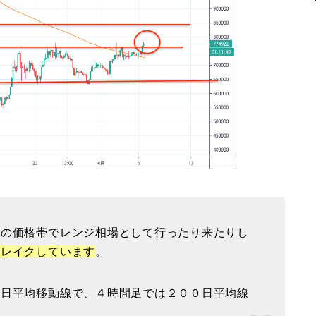
円の価格帯でレンジ相場として行ったり来たりし
ブレイクしています
。
０日平均移動線で、４時間足では２００日平均線