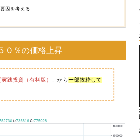
る要因を考える
５０％の価格上昇
貨実践投資（有料版）
」から
一部抜粋して