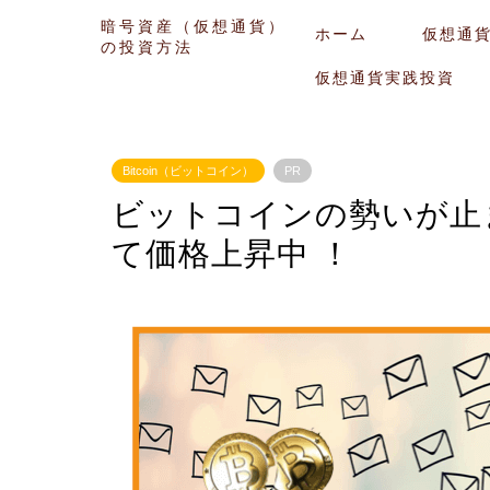
暗号資産（仮想通貨）
ホーム
仮想通
の投資方法
仮想通貨実践投資
Bitcoin（ビットコイン）
PR
ビットコインの勢いが止
て価格上昇中 ！