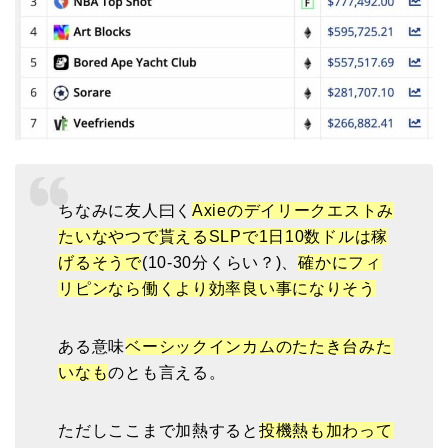
ちなみに友人曰く
Axieのデイリークエストみ
たいなやつで貰えるSLPで1日10数ドルは稼
げるそうで
(10-30分くらい？)、
確かにフィ
リピンなら働くより効率良い事になりそう
ある意味
ベーシックインカムのたたき台みた
いなも
のとも言える。
ただしここまで加熱すると
投機熱も加わって