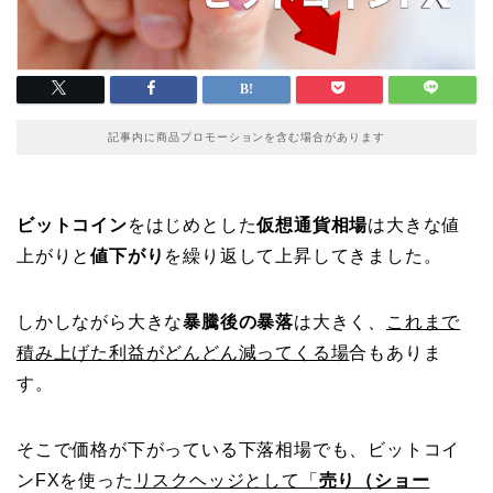
記事内に商品プロモーションを含む場合があります
ビットコイン
をはじめとした
仮想通貨相場
は大きな値
上がりと
値下がり
を繰り返して上昇してきました。
しかしながら大きな
暴騰後の暴落
は大きく、
これまで
積み上げた利益がどんどん減ってくる場
合もありま
す。
そこで価格が下がっている下落相場でも、ビットコイ
ンFXを使った
リスクヘッジとして「
売り（ショー