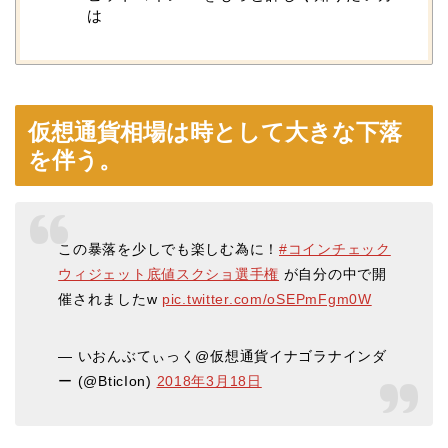
は
仮想通貨相場は時として大きな下落
を伴う。
この暴落を少しでも楽しむ為に！
#コインチェック
ウィジェット底値スクショ選手権
が自分の中で開
催されましたw
pic.twitter.com/oSEPmFgm0W
— いおんぶてぃっく@仮想通貨イナゴラナインダ
ー (@BticIon)
2018年3月18日