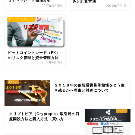
ぜ？〜トレード相場分析
みと計算方法
2017年5月5日
2020年7月1日
ビットコイントレード
ビットコイントレード（FX）
のリスク管理と資金管理方法
2017年4月5日
２０１８年の仮想通貨暴落相場をどう生
き残るか〜理由と対処について
クリプトピア（Cryptopia）取引所の口
座開設方法と購入方法（買い方...