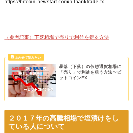
https://bitcoin-newstart.com/bitbanktrade-fx
（参考記事）下落相場で売りで利益を得る方法
暴落（下落）の仮想通貨相場に
「売り」で利益を狙う方法〜ビ
ットコインFX
２０１７年の高騰相場で塩漬けをし
ている人について