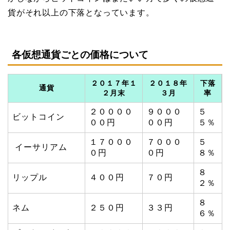
貨がそれ以上の下落となっています。
各仮想通貨ごとの価格について
２０１７年１
２０１８年
下落
通貨
２月末
３月
率
２００００
９０００
５
ビットコイン
００円
００円
５％
１７０００
７０００
５
イーサリアム
０円
０円
８％
８
リップル
４００円
７０円
２％
８
ネム
２５０円
３３円
６％