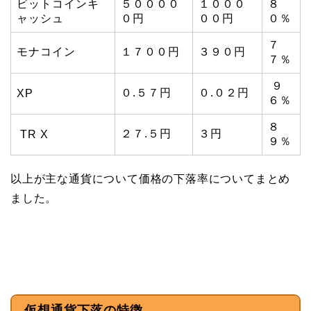
ビットコインキ
５００００
１０００
８
ャッシュ
０円
００円
０％
７
モナコイン
１７００円
３９０円
７％
９
０.５７円
０.０２円
XP
６％
８
２７.５円
３円
TR X
９％
以上が主な通貨について価格の下落率についてまとめ
ました。
仮想通貨下落の特徴