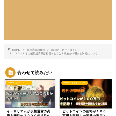
HOME
仮想通貨の種類
Bitcoin（ビットコイン）
２０１８年の仮想通貨暴落相場をどう生き残るか〜理由と対処について
合わせて読みたい
Bitcoin（ビットコイン）
Bitcoin（ビットコイン）
イーサリアムが仮想通貨の高
ビットコインの価格が１００
騰を牽引〜２０２０年注目の
万円を記録！〜高騰の要因と