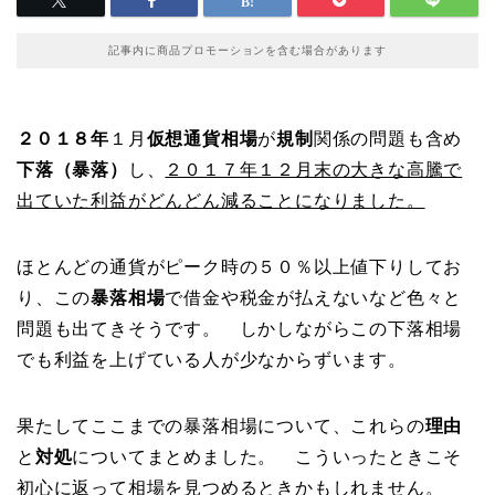
記事内に商品プロモーションを含む場合があります
２０１８年
１月
仮想通貨相場
が
規制
関係の問題も含め
下落（暴落）
し、
２０１７年１２月末の大きな高騰で
出ていた利益がどんどん減ることになりました。
ほとんどの通貨がピーク時の５０％以上値下りしてお
り、この
暴落相場
で借金や税金が払えないなど色々と
問題も出てきそうです。 しかしながらこの下落相場
でも利益を上げている人が少なからずいます。
果たしてここまでの暴落相場について、これらの
理由
と
対処
についてまとめました。 こういったときこそ
初心に返って相場を見つめるときかもしれません。