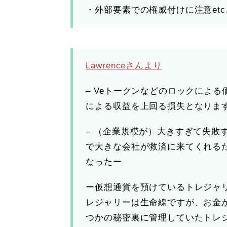
・外部要素での権威付けに注意etc
Lawrenceさんより
– Veトークンなどのロックによ
による収益を上回る損失となりま
– （企業規模が）大きすぎて失敗す
で大きな会社が救済に来てくれる
なったー
ー仮想通貨を預けているトレジャ
レジャリーは生命線ですが、お金
つかの秘密裏に管理していたトレ