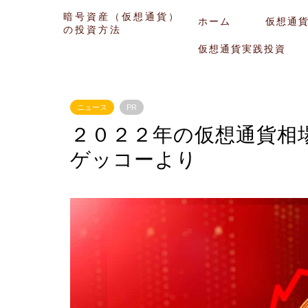
暗号資産（仮想通貨）
ホーム
仮想通
の投資方法
仮想通貨実践投資
ニュース
PR
２０２２年の仮想通貨相
ゲッコーより