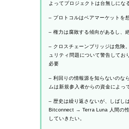
よってプロジェクトは台無しにな
– プロトコルはベアマーケットを
– 権力は腐敗する傾向があるし、
– クロスチェーンブリッジは危険。V
ュリティ問題について警告してお
必要
– 利回りの情報源を知らないのな
ムは新規参入者からの資金によっ
– 歴史は繰り返さないが、しばしば同じ
Bitconnect → Terra Lu
していきたい。