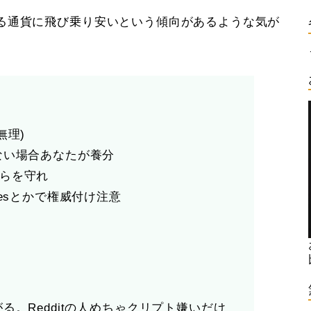
る通貨に飛び乗り安いという傾向があるような気が
無理)
ない場合あなたが養分
自らを守れ
besとかで権威付け注意
る。Redditの人めちゃクリプト嫌いだけ