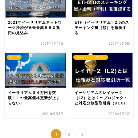
2021年イーサリアムネットワ
ETH（イーサリアム）2.0のス
ーク決済が過去最高８８０兆
テーキング量（額）を確認す
円の見込み
る
2021年7月17日
2021年5月5日
ニュース
Ethereum（イーサリアム）
イーサリアム３４万円を突
イーサリアムのレイヤー２
破！！〜最高価格更新が止ま
（L2）とは？〜プロジェクト
らない！
と対応分散型取引所（DEX）
2021年5月3日
2021年5月2日
1
2
3