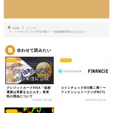
HOME
ニュース
イーサリアム３４万円を突破！！〜最高価格更新が止まらない！
合わせて読みたい
ニュース
ニュース
クレジットカードVISA「仮想
コインチェックIEO第二弾！〜
通貨は革新をもたらす」将来
フィナンシェトークン(FNCT)
性の理由について
2020年7月25日
2022年12月21日
ニュース