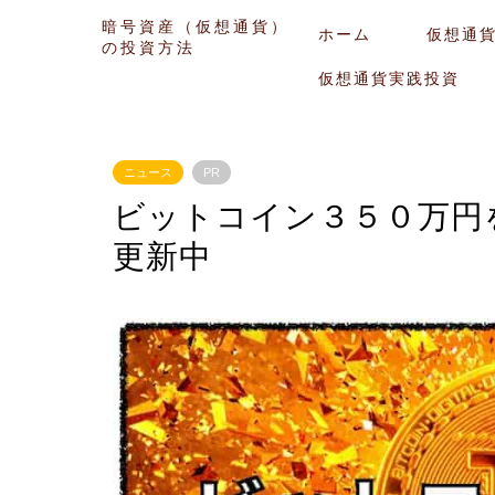
暗号資産（仮想通貨）
ホーム
仮想通
の投資方法
仮想通貨実践投資
ニュース
PR
ビットコイン３５０万円
更新中