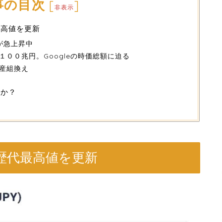
事の目次
[
]
非表示
最高値を更新
数が急上昇中
００兆円。Googleの時価総額に迫る
産組換え
のか？
歴代最高値を更新