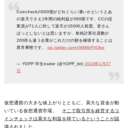
Coincheckの500億がどれぐらい凄いかというとあ
の楽天でさえ1年間の純利益が380億です。CCの従
業員が71人に対して楽天が15000人程度。皆さん
ぱっとしないとは思いますが、単純計算社員数が
200倍も違う企業がこれだけの額を補填することは
異常事態です。
pic.twitter.com/rMM8rPVObe
— YOPP 学生trader (@YOPP_bit)
2018年1月27
日
仮想通貨の大きな値上がりとともに、莫大な資金が動
いている仮想通貨市場。
そこで取引所を経営するコ
インチェックは莫大な利益を得ているということが認
識されました。