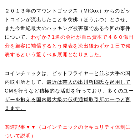
２０１３年のマウントゴックス（MtGox）からのビッ
トコインが流出したことを彷彿（ほうふつ）とさせ、
また今世紀最大のハッキング被害額である今回の事件
について、
わずか７1
名の会社が自己資本で４６０億円
分を顧客に補償するとう発表を流出後わずか１日で発
表するという驚くべき展開となりました。
コインチェックは、ビットフライヤーと並ぶ大手の国
内取引所として、
最近は芸人の出川哲郎氏を起用して
CMを行うなど積極的な活動を行っており、多くのユー
ザーを抱える国内最大級の仮想通貨取引所の一つと言
えます。
関連記事▼▼（コインチェックのセキュリティ体制に
ついて説明）