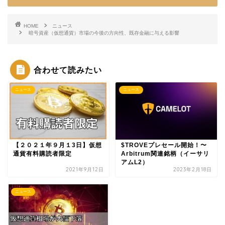
HOME
ニュース
暗号資産（仮想通貨）市場の今後の方向性、既存金融に与える影響
合わせて読みたい
ニュース
ニュース
【２０２１年９月１3日】仮想
$TROVEプレセール開始！〜
通貨有料購読者限定
Arbitrum関連銘柄（イーサリ
アムL2）
2021年9月12日
2023年2月18日
ニュース