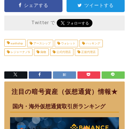
シェアする
ツイートする
Twitter で
earthship
アースシップ
ウォレット
ハッキング
レジャーナノS
偽物
公式代理店
正規代理店
注目の暗号資産（仮想通貨）情報★
国内・海外仮想通貨取引所ランキング