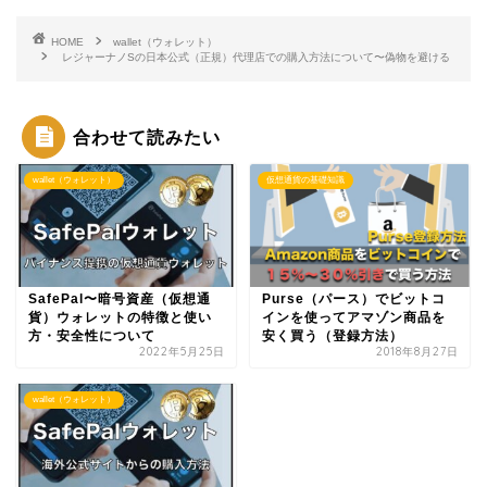
HOME
wallet（ウォレット）
レジャーナノSの日本公式（正規）代理店での購入方法について〜偽物を避ける
合わせて読みたい
wallet（ウォレット）
仮想通貨の基礎知識
SafePal〜暗号資産（仮想通
Purse（パース）でビットコ
貨）ウォレットの特徴と使い
インを使ってアマゾン商品を
方・安全性について
安く買う（登録方法）
2022年5月25日
2018年8月27日
wallet（ウォレット）