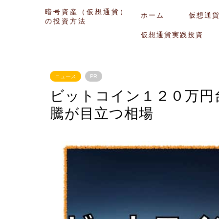
暗号資産（仮想通貨）
ホーム
仮想通
の投資方法
仮想通貨実践投資
ニュース
PR
ビットコイン１２０万円
騰が目立つ相場