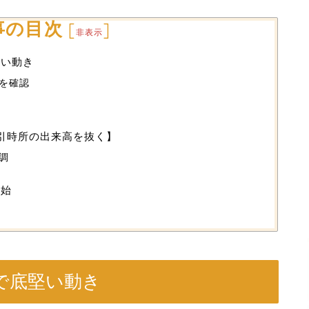
事の目次
[
]
非表示
堅い動き
を確認
取引時所の出来高を抜く】
調
開始
で底堅い動き