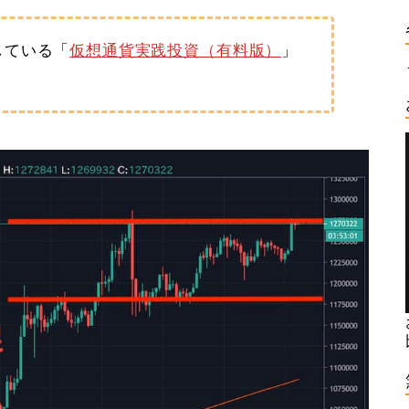
している「
仮想通貨実践投資（有料版）
」
。