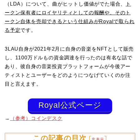
（LDA）について、曲がヒットし価値がでた場合、
ト
ークン保有者にロイヤリティとしての報酬や、そのト
ークン自体を売却できるという仕組みがRoyalで取られ
る予定
です。
3LAU自身が2021年2月に自身の音楽をNFTとして販売
し、1100万ドルもの資金調達を行ったのは有名な話で
あり、彼自身の音楽投資プラットフォームが今後アー
ティストとユーザーをどのようにつなげていくのか注
目と言えます。
Royal公式ページ
→
（参考）コインデスク
この記事の目次
[
]
非表示