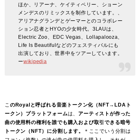
ほか、リアーナ、ケイティペリー、ショーン
メンデスのリミックスを制作しています。、
アリアナグランデとゲーマーとのコラボレー
ション忍者とHYOの少女時代。3LAUは、
Electric Zoo、EDC Vegas、Lollapalooza、
Life Is Beautifulなどのフェスティバルにも
出演しており、世界中をツアーしています。
ー
wikipedia
こ
のRoyalと呼ばれる音楽トークン化（NFT→LDAト
ークン）プラットフォーム
は、
アーティストが作った
曲の使用料の権利を誰でも購入および取引できる暗号
トークン（NFT）に分割します。
＊ここでいう分割は
ファン（複数）の達が曲の使用料を購入し、それが