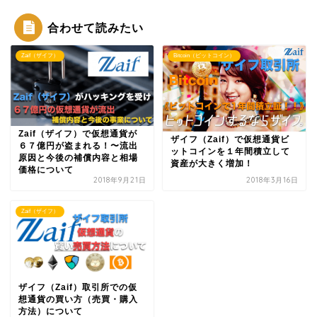
合わせて読みたい
Zaif（ザイフ）
Bitcoin（ビットコイン）
Zaif（ザイフ）で仮想通貨が
ザイフ（Zaif）で仮想通貨ビ
６７億円が盗まれる！〜流出
ットコインを１年間積立して
原因と今後の補償内容と相場
資産が大きく増加！
価格について
2018年9月21日
2018年3月16日
Zaif（ザイフ）
ザイフ（Zaif）取引所での仮
想通貨の買い方（売買・購入
方法）について