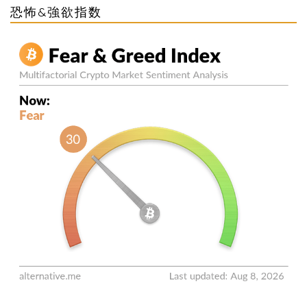
恐怖&強欲指数