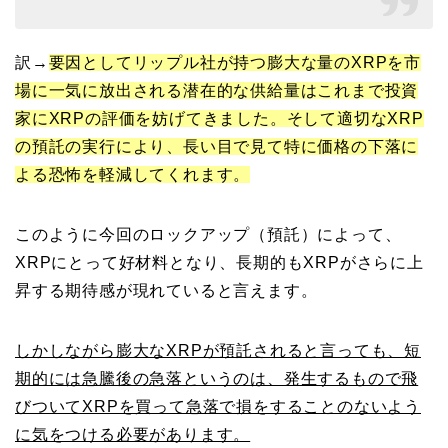
訳→
要因としてリップル社が持つ膨大な量のXRPを市
場に一気に放出される潜在的な供給量はこれまで投資
家にXRPの評価を妨げてきました。そして適切なXRP
の預託の実行により、長い目で見て特に価格の下落に
よる恐怖を軽減してくれます。
このように今回のロックアップ（預託）によって、
XRPにとって好材料となり、長期的もXRPがさらに上
昇する期待感が現れていると言えます。
しかしながら膨大なXRPが預託されると言っても、短
期的には急騰後の急落というのは、発生するもので飛
びついてXRPを買って急落で損をすることのないよう
に気をつける必要があります。