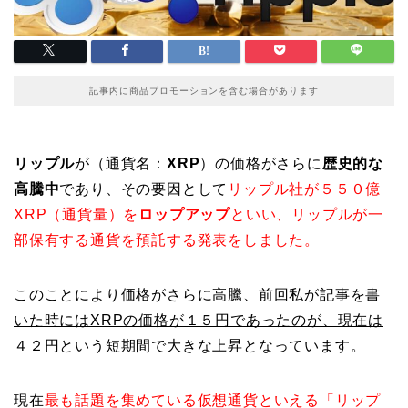
記事内に商品プロモーションを含む場合があります
リップル
が（通貨名：
XRP
）の価格がさらに
歴史的な
高騰中
であり、その要因として
リップル社が５５０億
XRP（通貨量）を
ロップアップ
といい、リップルが一
部保有する通貨を預託する発表をしました。
このことにより価格がさらに高騰、
前回私が記事を書
いた時にはXRPの価格が１５円であったのが、現在は
４２円という短期間で大きな上昇となっています。
現在
最も話題を集めている仮想通貨といえる「リップ