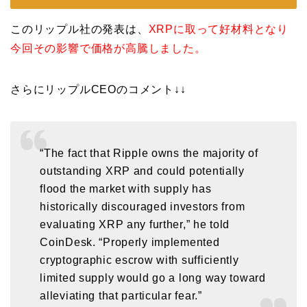
このリップル社の発表は、
XRPに取って好材料となり
今回その影響で価格が高騰しました。
さらにリップルCEOのコメント↓↓
“The fact that Ripple owns the majority of
outstanding XRP and could potentially
flood the market with supply has
historically discouraged investors from
evaluating XRP any further,” he told
CoinDesk. “Properly implemented
cryptographic escrow with sufficiently
limited supply would go a long way toward
alleviating that particular fear.”