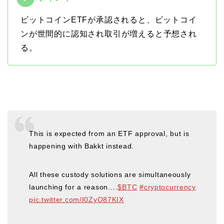
ビットコインETFが承認されると、ビットコイ
ンが世間的に認知され取引が増えると予想され
る。
This is expected from an ETF approval, but is
happening with Bakkt instead.
All these custody solutions are simultaneously
launching for a reason….
$BTC
#cryptocurrency
pic.twitter.com/I0ZyO87KIX