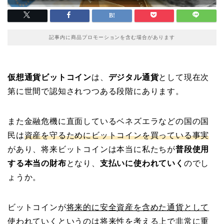
記事内に商品プロモーションを含む場合があります
仮想通貨ビットコイン
は、
デジタル通貨
として現在次
第に世間で認知されつつある段階にあります。
また金融危機に直面しているベネズエラなどの国の国
民は
資産を守るためにビットコインを買っている事実
があり、将来ビットコインは本当に私たちが
普段使用
する本当の財布
となり、
支払いに使われていく
のでし
ょうか。
ビットコインが
将来的に安全資産を含めた通貨として
使われていくというのは将来性を考える上で非常に重