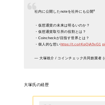
社内に公開したnoteを社外にも公開⁰
・仮想通貨の未来は明るいのか？
・仮想通貨取引所の役割とは？
・Coincheckが目指す世界とは？
・個人的な想い
https://t.co/rKpQiA9xG1
p
— 大塚雄介 / コインチェック共同創業者 (@y
大塚氏の経歴