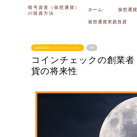
暗号資産（仮想通貨）
ホーム
仮想通
の投資方法
仮想通貨実践投資
CoinCheck（コインチェック）
PR
コインチェックの創業者
貨の将来性