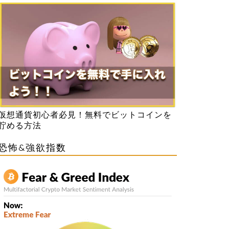
仮想通貨初心者必見！無料でビットコインを
貯める方法
恐怖&強欲指数