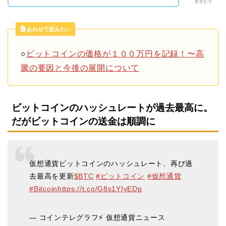
オオヒラ
あわせて読みたい
○
ビットコインの価格が１００万円を記録！〜高
騰の要因と今後の展開について
ビットコインのハッシュレートが過去最高に。
だがビットコインの送金は順調に
仮想通貨ビットコインのハッシュレート、再び過
去最高を更新
$BTC
#ビットコイン
#仮想通貨
#Bitcoin
https://t.co/G8s1YIyEDp
— コインテレグラフ⚡️ 仮想通貨ニュース