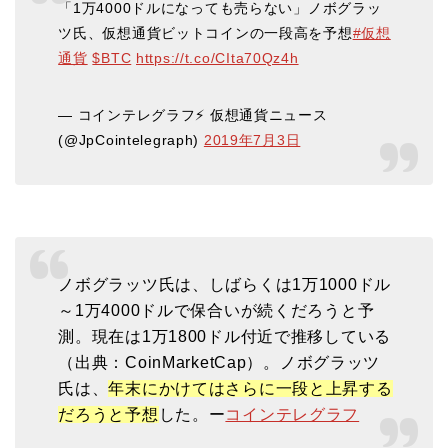
「1万4000ドルになっても売らない」ノボグラッ
ツ氏、仮想通貨ビットコインの一段高を予想
#仮想
通貨
$BTC
https://t.co/CIta70Qz4h
— コインテレグラフ⚡️ 仮想通貨ニュース
(@JpCointelegraph)
2019年7月3日
ノボグラッツ氏は、しばらくは1万1000ドル
～1万4000ドルで保合いが続くだろうと予
測。現在は1万1800ドル付近で推移している
（出典：CoinMarketCap）。ノボグラッツ
氏は、
年末にかけてはさらに一段と上昇する
だろうと予想
した。ー
コインテレグラフ