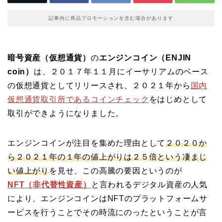
記事内に商品プロモーションを含む場合があります
暗号資産（仮想通貨）
の
エンジンコイン（ENJIN
coin）
は、２０１７年１１月にイーサリアムのベース
の仮想通貨としてリリースされ、２０２１年から
国内
仮想通貨取引所であるコインチェック
をはじめとして
取引ができようになりました。
エンジンコインが注目を集めた理由として
２０２０か
ら２０２１年の１年の値上がりは２５倍という凄まじ
い値上がり
を見せ、この高騰の要因というのが
NFT（非代替性資産）
と言われるデジタル資産の人気
により、エンジンコインはNFTのプラットフォームサ
ービスを行うことでその時流にのったということが言