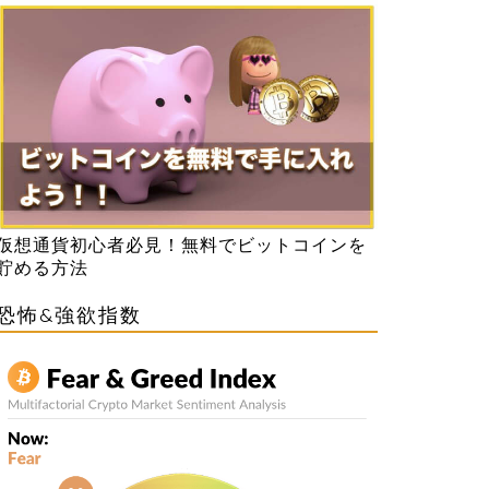
仮想通貨初心者必見！無料でビットコインを
貯める方法
恐怖&強欲指数