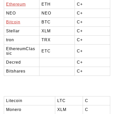
Ethereum
ETH
C+
NEO
NEO
C+
Bitcoin
BTC
C+
Stellar
XLM
C+
tron
TRX
C+
EthereumClas
ETC
C+
sic
Decred
C+
Bitshares
C+
Litecoin
LTC
C
Monero
XLM
C