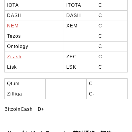
IOTA
ITOTA
C
DASH
DASH
C
NEM
XEM
C
Tezos
C
Ontology
C
Zcash
ZEC
C
Lisk
LSK
C
Qtum
C-
Zilliqa
C-
BitcoinCash→D+