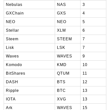
Nebulas
NAS
3
GXChain
GXS
4
NEO
NEO
5
Stellar
XLM
6
Steem
STEEM
7
Lisk
LSK
7
Waves
WAVES
9
Komodo
KMD
10
BitShares
QTUM
11
DASH
BTS
12
Ripple
BTC
13
IOTA
XVG
13
Ark
WAVES
15