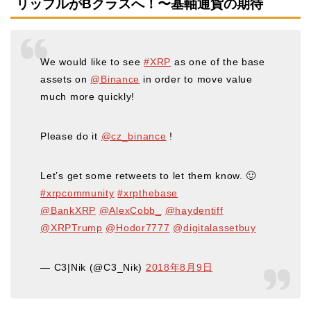
リップルがBクラスへ！〜基軸通貨の期待
We would like to see
#XRP
as one of the base
assets on
@Binance
in order to move value
much more quickly!
Please do it
@cz_binance
!
Let’s get some retweets to let them know. 🙂
#xrpcommunity
#xrpthebase
@BankXRP
@AlexCobb_
@haydentiff
@XRPTrump
@Hodor7777
@digitalassetbuy
— C3|Nik (@C3_Nik)
2018年8月9日