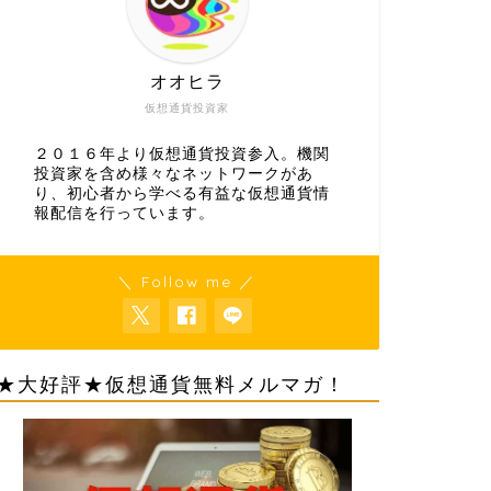
仮想通貨の取引所
仮想通貨の取引
オオヒラ
仮想通貨投資家
２０１６年より仮想通貨投資参入。機関
投資家を含め様々なネットワークがあ
り、初心者から学べる有益な仮想通貨情
報配信を行っています。
ビットフライヤー（BF）取引所から
OKX（
仮想通貨資金を出金する方法につい
貨取引所
＼ Follow me ／
て
使い方に
2023年7月22日
★大好評★仮想通貨無料メルマガ！
FTXJP
仮想通貨の取引所