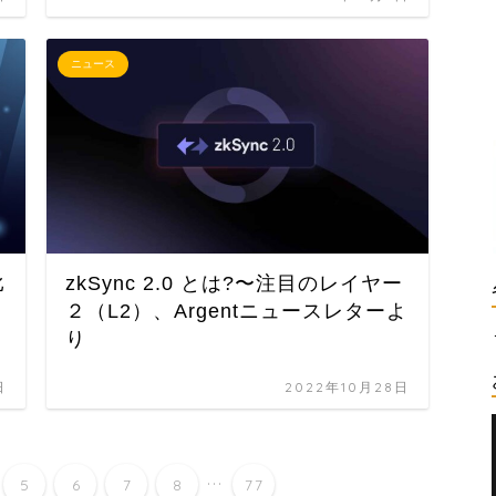
ニュース
比
zkSync 2.0 とは?〜注目のレイヤー
２（L2）、Argentニュースレターよ
り
日
2022年10月28日
...
5
6
7
8
77