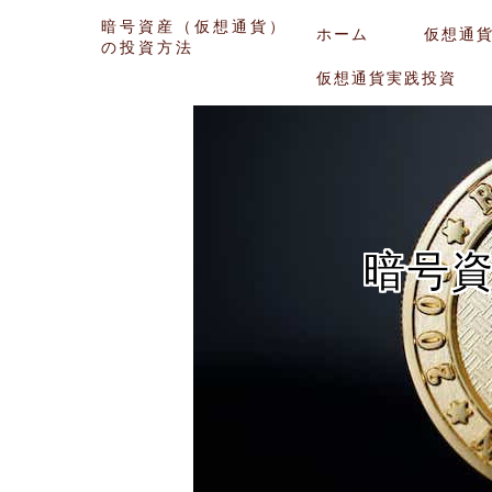
暗号資産（仮想通貨）
ホーム
仮想通
の投資方法
仮想通貨実践投資
暗号