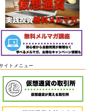
【海外】MEXC〜海外仮想通貨取引
FTX J
所の使い方と取引方法について
引所の取
2022年12月12日
仮想通貨の取引所
仮想通貨の取引
サイトメニュー
レンダーネットワークは、
Immut