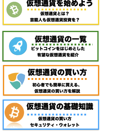
MulticoinCapitalとSolanaでNFT事
インリス
業展開へ
2021年12月24日
仮想通貨の取引所
CoinCheck
FTX 〜注目の海外仮想通貨取引所の
コインチ
評判とIEOについて
後６倍を
2021年8月9日