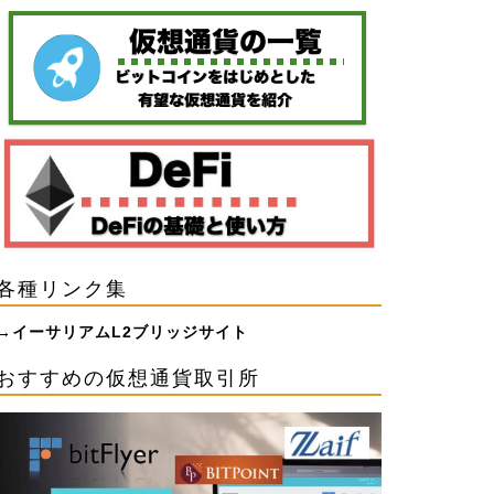
仮想通貨の取引所
CoinCheck
Coinlist（コインリスト）とは？〜
コインチェ
アカウント作成・KYC登録方法の解
い方と評
各種リンク集
説
想通貨取
→
イーサリアムL2ブリッジサイト
2021年3月5日
おすすめの仮想通貨取引所
next